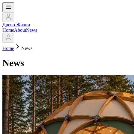
Древо Жизни
Home
About
News
Home
News
News