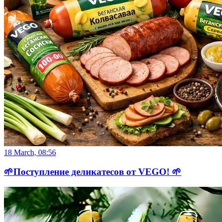
18 March, 08:56
🌱Поступление деликатесов от VEGO! 🌱