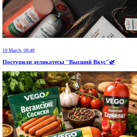
19 March, 08:48
Поступили деликатесы "Высший Вкус"🌿